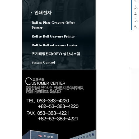
2.
3.
인쇄전자
4.
5.
Roll to Plate Gravure Offset
6.
Printer
Roll to Roll Gravure Printer
Roll to Roll u-Gravure Coater
유기태양전지(OPV) 생산시스템
System Control