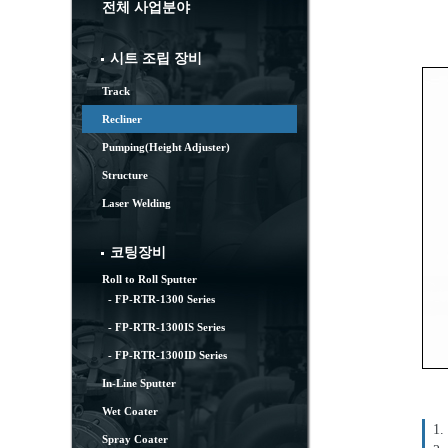
전체 사업분야
시트 조립 장비
Track
Recliner
Pumping(Height Adjuster)
Structure
Laser Welding
코팅장비
Roll to Roll Sputter
- FP-RTR-1300 Series
- FP-RTR-1300IS Series
- FP-RTR-1300ID Series
In-Line Sputter
Wet Coater
1.
Spray Coater