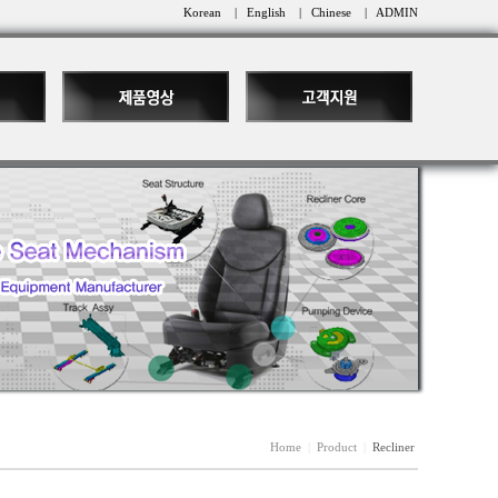
Korean
|
English
|
Chinese
|
ADMIN
Home
|
Product
|
Recliner