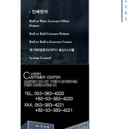
2.
3.
인쇄전자
4.
5.
Roll to Plate Gravure Offset
Printer
Roll to Roll Gravure Printer
Roll to Roll u-Gravure Coater
유기태양전지(OPV) 생산시스템
System Control