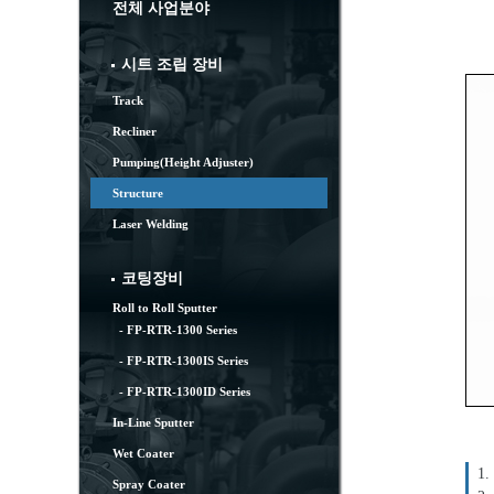
전체 사업분야
시트 조립 장비
Track
Recliner
Pumping(Height Adjuster)
Structure
Laser Welding
코팅장비
Roll to Roll Sputter
- FP-RTR-1300 Series
- FP-RTR-1300IS Series
- FP-RTR-1300ID Series
In-Line Sputter
Wet Coater
1.
Spray Coater