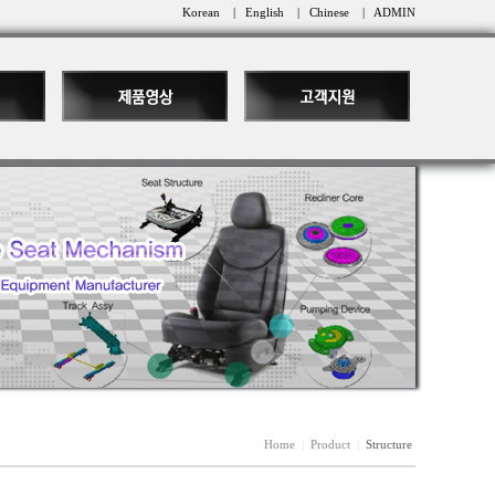
Korean
|
English
|
Chinese
|
ADMIN
Home
|
Product
|
Structure