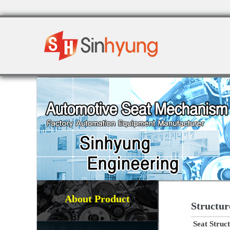
About Product
Structur
Seat Struc